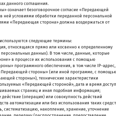
ах данного соглашения.
ы» означает безоговорочное согласие «Передающей
 в ней условиями обработки переданной персональной
виями «Передающая сторона» должна воздержаться от
 используются следующие термины:
ция, относящаяся прямо или косвенно к определенному
персональных данных). В том числе, данные, которые
оне» в процессе их использования с помощью
роны» программного обеспечения, в том числе IP-адрес,
 «Передающей стороны» (или иной программе, с помощь
мающей стороны»), технические характеристики
ользуемых «Передающей стороной», дата и время досту
шиваемых страниц и иная подобная информация;
е действие (операция) или совокупность действий
дств автоматизации или без использования таких средс
ь, систематизацию, накопление, хранение, уточнение
вание, передачу (распространение, предоставление,