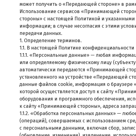
может получить о «Передающей стороне» в рамк
Использование сервисов «Принимающей сторон
стороны» с настоящей Политикой и указанными
информации; в случае несогласия с этими усло
передачи данных.
1. Определение терминов.
1.1. В настоящей Политике конфиденциальности
1.1.1. «Персональные данные» — любая информа
или определяемому физическому лицу (субъекту 
автоматически передаются «Принимающей стор
установленного на устройстве «Передающей сто
данные файлов cookie, информация о браузере
которой осуществляется доступ к сайту «Прини
оборудования и программного обеспечения, исп
к сайту «Принимающей стороны», адреса запра
1.1.2. «Обработка персональных данных» — любо
(операций), совершаемых с использованием сре
с персональными данными, включая сбор, запис
(обновление, изменение), извлечение, использо