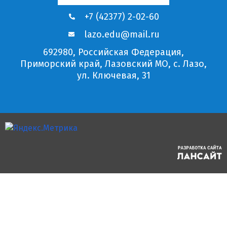
+7 (42377) 2-02-60
lazo.edu@mail.ru
692980, Российская Федерация,
Приморский край, Лазовский МО, с. Лазо,
ул. Ключевая, 31