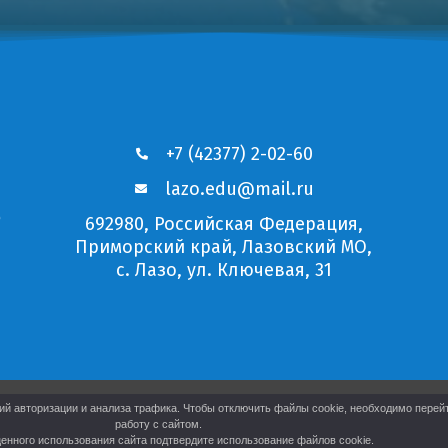
+7 (42377) 2-02-60
lazo.edu@mail.ru
е
692980, Российская Федерация,
Приморский край, Лазовский МО,
с. Лазо, ул. Ключевая, 31
й авторизации и анализа трафика. Чтобы отключить файлы cookie, необходимо перейт
работу с сайтом.
енного использования сайта подтвердите использование файлов cookie.