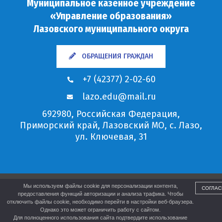
Муниципальное казённое учреждение
«Управление образования»
Лазовского муниципального округа
ОБРАЩЕНИЯ ГРАЖДАН
+7 (42377) 2-02-60
lazo.edu@mail.ru
692980, Российская Федерация,
Приморский край, Лазовский МО, с. Лазо,
ул. Ключевая, 31
Мы используем файлы cookie для персонализации контента,
СОГЛАС
предоставления функций авторизации и анализа трафика. Чтобы
отключить файлы cookie, необходимо перейти в настройки веб-браузера.
Однако это может ограничить работу с сайтом.
Для полноценного использования сайта подтвердите использование