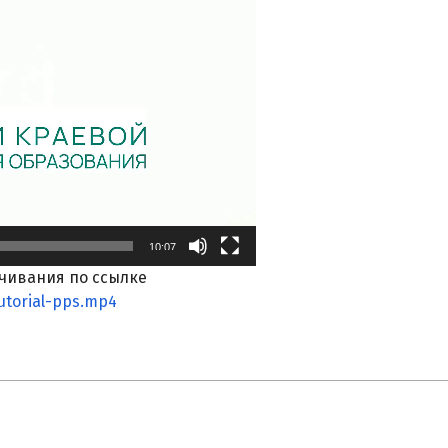
10:07
чивания по ссылке
utorial-pps.mp4